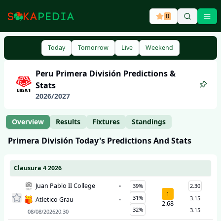
0
Ope
Today
Tomorrow
Live
Weekend
Peru
Primera División
Predictions &
Stats
2026
/
2027
Overview
Results
Fixtures
Standings
Primera División
Today's Predictions And Stats
Clausura 4 2026
Juan Pablo II College
-
39%
2.30
1
31%
3.15
Atletico Grau
-
2.68
32%
3.15
08/08/2026
20:30