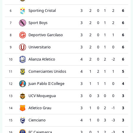
Sporting Cristal
3
2
0
1
2
6
6
Sport Boys
3
2
0
1
2
6
7
Deportivo Garcilaso
3
2
0
1
1
6
8
Universitario
3
2
0
1
0
6
9
Alianza Atletico
4
2
0
2
-2
6
10
Comerciantes Unidos
4
1
2
1
1
5
11
Juan Pablo II College
3
1
1
1
0
4
12
UCV Moquegua
3
0
3
0
0
3
13
Atletico Grau
3
1
0
2
-1
3
14
Cienciano
4
1
0
3
-3
3
15
FC Cajamarca
3
0
1
2
-3
1
16