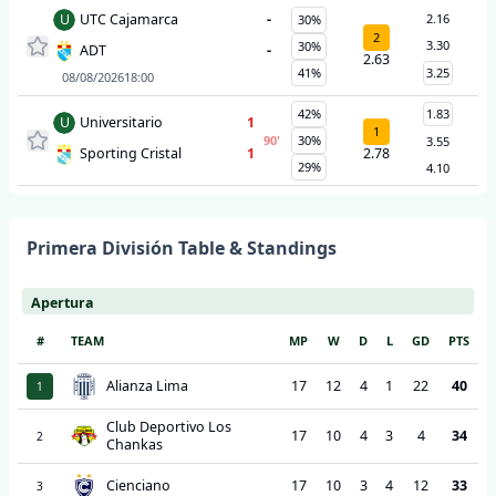
U
UTC Cajamarca
-
2.16
30%
2
3.30
30%
ADT
-
2.63
41%
3.25
08/08/2026
18:00
42%
1.83
U
Universitario
1
1
90
'
30%
3.55
Sporting Cristal
1
2.78
29%
4.10
Primera División
Table & Standings
Apertura
#
TEAM
MP
W
D
L
GD
PTS
Alianza Lima
17
12
4
1
22
40
1
Club Deportivo Los
17
10
4
3
4
34
2
Chankas
Cienciano
17
10
3
4
12
33
3