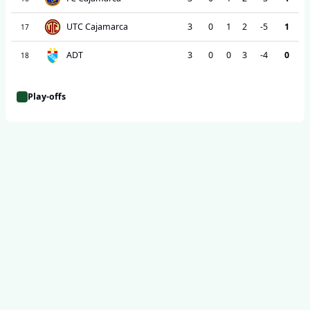
UTC Cajamarca
3
0
1
2
-5
1
17
ADT
3
0
0
3
-4
0
18
Play-offs