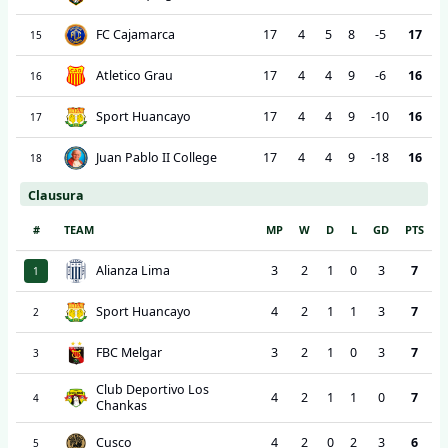
FC Cajamarca
17
4
5
8
-5
17
15
Atletico Grau
17
4
4
9
-6
16
16
Sport Huancayo
17
4
4
9
-10
16
17
Juan Pablo II College
17
4
4
9
-18
16
18
Clausura
#
TEAM
MP
W
D
L
GD
PTS
Alianza Lima
3
2
1
0
3
7
1
Sport Huancayo
4
2
1
1
3
7
2
FBC Melgar
3
2
1
0
3
7
3
Club Deportivo Los
4
2
1
1
0
7
4
Chankas
Cusco
4
2
0
2
3
6
5