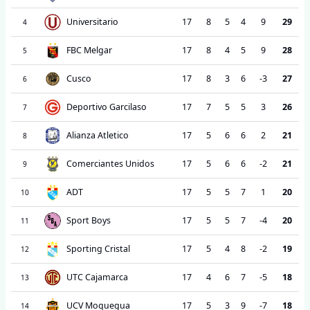
Universitario
17
8
5
4
9
29
4
FBC Melgar
17
8
4
5
9
28
5
Cusco
17
8
3
6
-3
27
6
Deportivo Garcilaso
17
7
5
5
3
26
7
Alianza Atletico
17
5
6
6
2
21
8
Comerciantes Unidos
17
5
6
6
-2
21
9
ADT
17
5
5
7
1
20
10
Sport Boys
17
5
5
7
-4
20
11
Sporting Cristal
17
5
4
8
-2
19
12
UTC Cajamarca
17
4
6
7
-5
18
13
UCV Moquegua
17
5
3
9
-7
18
14