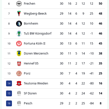
Frechen
30
16
2
12
12
50
6
Wegberg-Beeck
29
14
6
9
25
48
7
Bornheim
30
14
4
12
10
46
8
TuS BW Königsdorf
30
14
4
12
-1
46
9
Fortuna Köln II
30
13
6
11
15
45
10
Düren Merzenich
30
11
5
14
-10
38
11
Hennef 05
30
11
2
17
-21
35
12
Porz
30
7
4
19
-41
25
13
Teutonia Weiden
30
4
4
22
-80
16
14
SF Düren
30
4
2
24
-62
14
15
Pesch
29
2
2
25
-84
8
16