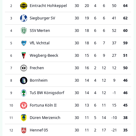
Eintracht Hohkeppel
30
20
4
6
50
64
2
Siegburger SV
30
19
6
6
41
62
3
SSV Merten
30
18
6
6
52
60
4
VfL Vichttal
30
18
6
7
37
59
5
Wegberg-Beeck
30
15
6
9
27
51
6
Frechen
30
16
2
12
12
50
7
Bornheim
30
14
4
12
9
46
8
TuS BW Königsdorf
30
14
4
12
-1
46
9
Fortuna Köln II
30
13
6
11
15
45
10
Düren Merzenich
30
11
5
14
-10
38
11
Hennef 05
30
11
2
17
-21
35
12