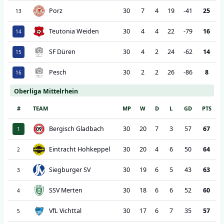
Porz
30
7
4
19
-41
25
13
Teutonia Weiden
30
4
4
22
-79
16
14
SF Düren
30
4
2
24
-62
14
15
Pesch
30
2
2
26
-86
8
16
Oberliga Mittelrhein
#
TEAM
MP
W
D
L
GD
PTS
Bergisch Gladbach
30
20
7
3
57
67
1
Eintracht Hohkeppel
30
20
4
6
50
64
2
Siegburger SV
30
19
6
5
43
63
3
SSV Merten
30
18
6
6
52
60
4
VfL Vichttal
30
17
6
7
35
57
5