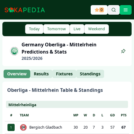
0
Ope
Today
Tomorrow
Live
Weekend
Germany
Oberliga - Mittelrhein
Predictions & Stats
2025
/
2026
Overview
Results
Fixtures
Standings
Oberliga - Mittelrhein
Table & Standings
Mittelrheinliga
#
TEAM
MP
W
D
L
GD
PTS
Bergisch Gladbach
30
20
7
3
57
67
1