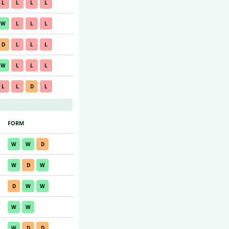
L
L
L
L
W
L
L
L
D
L
L
L
W
L
L
L
L
L
D
L
FORM
W
W
D
W
D
W
D
W
W
W
W
W
D
D