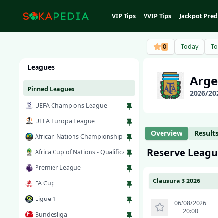
VIP Tips
VVIP Tips
Jackpot Pred
0
Today
T
Leagues
Arge
Pinned Leagues
2026
/
20
UEFA Champions League
UEFA Europa League
Overview
Result
African Nations Championship
Reserve Leag
Africa Cup of Nations - Qualification
Premier League
Clausura 3 2026
FA Cup
Ligue 1
06/08/2026
20:00
Bundesliga