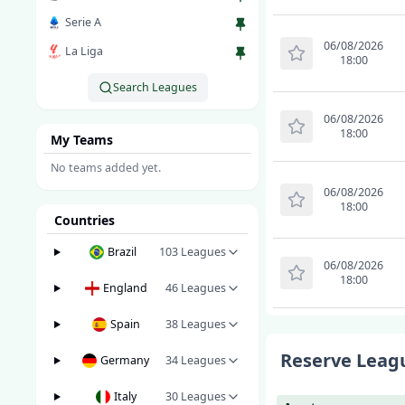
Serie A
06/08/2026
La Liga
18:00
Search Leagues
06/08/2026
18:00
My Teams
No teams added yet.
06/08/2026
18:00
Countries
Brazil
103
Leagues
06/08/2026
18:00
England
46
Leagues
Spain
38
Leagues
Reserve Leag
Germany
34
Leagues
Italy
30
Leagues