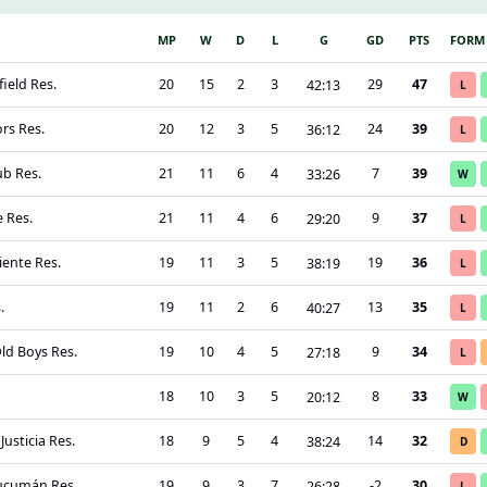
MP
W
D
L
G
GD
PTS
FORM
field Res.
20
15
2
3
29
47
42
:
13
L
ors Res.
20
12
3
5
24
39
36
:
12
L
ub Res.
21
11
6
4
7
39
33
:
26
W
e Res.
21
11
4
6
9
37
29
:
20
L
ente Res.
19
11
3
5
19
36
38
:
19
L
.
19
11
2
6
13
35
40
:
27
L
Old Boys Res.
19
10
4
5
9
34
27
:
18
L
2
18
10
3
5
8
33
20
:
12
W
Justicia Res.
18
9
5
4
14
32
38
:
24
D
Tucumán Res.
19
9
3
7
-2
30
26
:
28
L